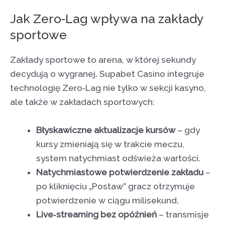
Jak Zero‑Lag wpływa na zakłady
sportowe
Zakłady sportowe to arena, w której sekundy
decydują o wygranej. Supabet Casino integruje
technologię Zero‑Lag nie tylko w sekcji kasyno,
ale także w zakładach sportowych:
Błyskawiczne aktualizacje kursów
– gdy
kursy zmieniają się w trakcie meczu,
system natychmiast odświeża wartości.
Natychmiastowe potwierdzenie zakładu
–
po kliknięciu „Postaw” gracz otrzymuje
potwierdzenie w ciągu milisekund.
Live‑streaming bez opóźnień
– transmisje