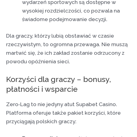
wydarzeń sportowych są dostępne w
wysokiej rozdzielczości, co pozwala na
świadome podejmowanie decyzji.
Dla graczy, którzy lubią obstawiać w czasie
rzeczywistym, to ogromna przewaga. Nie muszą
martwić się, że ich zakład zostanie odrzucony z
powodu opóźnienia sieci.
Korzyści dla graczy – bonusy,
płatności i wsparcie
Zero‑Lag to nie jedyny atut Supabet Casino.
Platforma oferuje także pakiet korzyści, które
przyciągają polskich graczy: