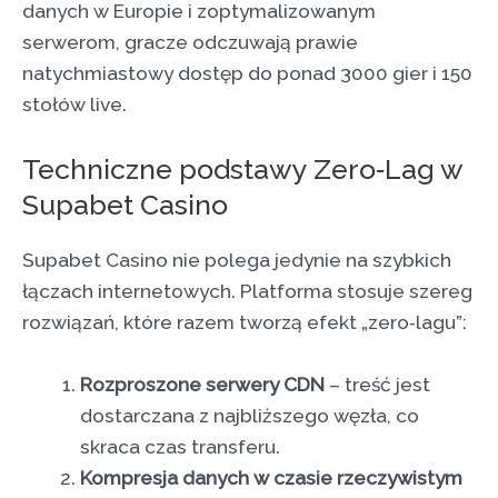
danych w Europie i zoptymalizowanym
serwerom, gracze odczuwają prawie
natychmiastowy dostęp do ponad 3000 gier i 150
stołów live.
Techniczne podstawy Zero‑Lag w
Supabet Casino
Supabet Casino nie polega jedynie na szybkich
łączach internetowych. Platforma stosuje szereg
rozwiązań, które razem tworzą efekt „zero‑lagu”:
Rozproszone serwery CDN
– treść jest
dostarczana z najbliższego węzła, co
skraca czas transferu.
Kompresja danych w czasie rzeczywistym