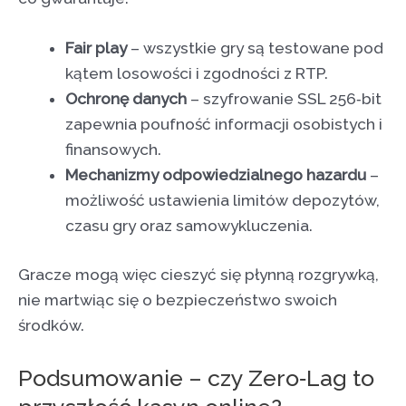
Fair play
– wszystkie gry są testowane pod
kątem losowości i zgodności z RTP.
Ochronę danych
– szyfrowanie SSL 256‑bit
zapewnia poufność informacji osobistych i
finansowych.
Mechanizmy odpowiedzialnego hazardu
–
możliwość ustawienia limitów depozytów,
czasu gry oraz samowykluczenia.
Gracze mogą więc cieszyć się płynną rozgrywką,
nie martwiąc się o bezpieczeństwo swoich
środków.
Podsumowanie – czy Zero‑Lag to