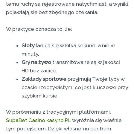
temu ruchy są rejestrowane natychmiast, a wyniki
pojawiają się bez zbędnego czekania.
W praktyce oznacza to, że:
Sloty
ładują się w kilka sekund, a nie w
minuty.
Gry na żywo
transmitowane są w jakości
HD bez zacięć.
Zakłady sportowe
przyjmują Twoje typy w
czasie rzeczywistym, co jest kluczowe przy
szybkim kursie.
W porównaniu z tradycyjnymi platformami,
SupaBet Casino kasyno PL
wyróżnia się właśnie
tym podejściem. Dzięki własnemu centrum