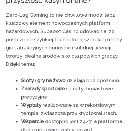
przyszłość kasyn online?
Zero‑Lag Gaming to nie chwilowa moda, lecz
kluczowy element nowoczesnych platform
hazardowych. Supabet Casino udowadnia, że
połączenie szybkiej technologii, szerokiej oferty
gier, atrakcyjnych bonusów i solidnej licencji
tworzy idealne środowisko dla polskich graczy.
Dzięki temu:
Sloty
i
gry na żywo
działają bez opóźnień.
Zakłady sportowe
są natychmiastowe i
precyzyjne.
Wypłaty
realizowane są w rekordowym
tempie, zwłaszcza przy kryptowalutach.
Wsparcie
dostępne jest 24/7, a platforma
dba o odpowiedzialny hazard.