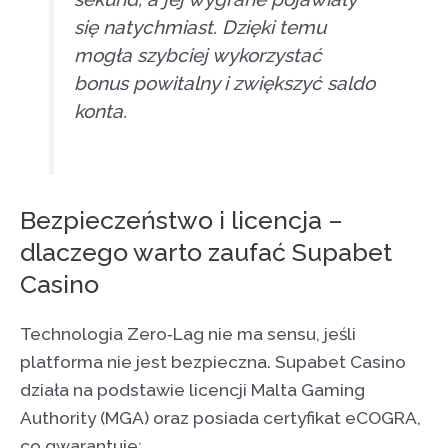
się natychmiast. Dzięki temu
mogła szybciej wykorzystać
bonus powitalny i zwiększyć saldo
konta.
Bezpieczeństwo i licencja –
dlaczego warto zaufać Supabet
Casino
Technologia Zero‑Lag nie ma sensu, jeśli
platforma nie jest bezpieczna. Supabet Casino
działa na podstawie licencji Malta Gaming
Authority (MGA) oraz posiada certyfikat eCOGRA,
co gwarantuje: