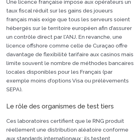
Une licence française impose aux opérateurs un
taux fiscal réduit sur les gains des joueurs
français mais exige que tous les serveurs soient
hébergés sur le territoire européen afin d’assurer
un contrôle direct par l’ANJ. En revanche, une
licence offshore comme celle de Curaçao offre
davantage de flexibilité tarifaire aux casinos mais
limite souvent le nombre de méthodes bancaires
locales disponibles pour les Français (par
exemple moins d’options Visa ou prélèvements
SEPA).
Le rôle des organismes de test tiers
Ces laboratoires certifient que le RNG produit
réellement une distribution aléatoire conforme
aux standards internationaux ; ils testent