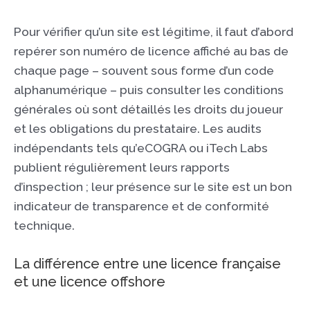
Pour vérifier qu’un site est légitime, il faut d’abord
repérer son numéro de licence affiché au bas de
chaque page – souvent sous forme d’un code
alphanumérique – puis consulter les conditions
générales où sont détaillés les droits du joueur
et les obligations du prestataire. Les audits
indépendants tels qu’eCOGRA ou iTech Labs
publient régulièrement leurs rapports
d’inspection ; leur présence sur le site est un bon
indicateur de transparence et de conformité
technique.
La différence entre une licence française
et une licence offshore