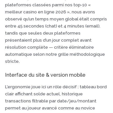
plateformes classées parmi nos top‑10 «
meilleur casino en ligne 2026 », nous avons
observé qu’un temps moyen global était compris
entre 45 secondes (chat) et 4 minutes (email),
tandis que seules deux plateformes
présentaient plus d’un jour complet avant
résolution complète — critère éliminatoire
automatique selon notre grille méthodologique
stricte.
Interface du site & version mobile
L’ergonomie joue ici un rôle décisif : tableau bord
clair affichant solde actuel, historique
transactions filtrable par date/jeu/montant
permet au joueur avancé comme au novice