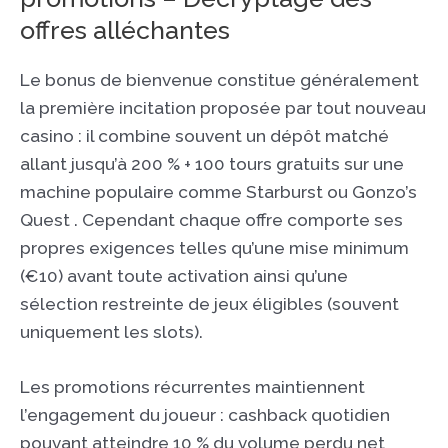
offres alléchantes
Le bonus de bienvenue constitue généralement
la première incitation proposée par tout nouveau
casino : il combine souvent un dépôt matché
allant jusqu’à 200 % + 100 tours gratuits sur une
machine populaire comme Starburst ou Gonzo’s
Quest . Cependant chaque offre comporte ses
propres exigences telles qu’une mise minimum
(€10) avant toute activation ainsi qu’une
sélection restreinte de jeux éligibles (souvent
uniquement les slots).
Les promotions récurrentes maintiennent
l’engagement du joueur : cashback quotidien
pouvant atteindre 10 % du volume perdu net