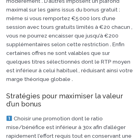
modérément . D’autres imposent un plafond
maximal sur les gains issus du bonus gratuit :
même si vous remportez €5 000 lors d’une
session avec tours gratuits limités à €20 chacun ,
vous ne pourrez encaisser que jusqu’à €200
supplémentaires selon cette restriction . Enfin
certaines offres ne sont valables que sur
quelques titres sélectionnés dont le RTP moyen
est inférieur à celui habituel , réduisant ainsi votre
marge théorique globale .
Stratégies pour maximiser la valeur
d’un bonus
Choisir une promotion dont le ratio
mise/bénéfice est inférieur à 30x afin d’alléger
rapidement l’effort requis tout en conservant une