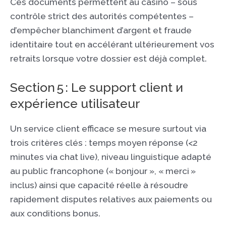
Ces documents permettent au casino – sous
contrôle strict des autorités compétentes –
d’empêcher blanchiment d’argent et fraude
identitaire tout en accélérant ultérieurement vos
retraits lorsque votre dossier est déjà complet.
Section 5 : Le support client и
expérience utilisateur
Un service client efficace se mesure surtout via
trois critères clés : temps moyen réponse (<​2
minutes via chat live), niveau linguistique adapté
au public francophone (« bonjour », « merci »
inclus) ainsi que capacité réelle à résoudre
rapidement disputes relatives aux paiements ou
aux conditions bonus.