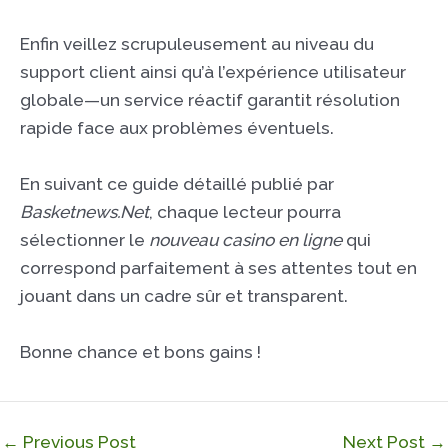
Enfin veillez scrupuleusement au niveau du
support client ainsi qu’à l’expérience utilisateur
globale—un service réactif garantit résolution
rapide face aux problèmes éventuels.
En suivant ce guide détaillé publié par
Basketnews.Net
, chaque lecteur pourra
sélectionner le
nouveau casino en ligne
qui
correspond parfaitement à ses attentes tout en
jouant dans un cadre sûr et transparent.
Bonne chance et bons gains !
←
Previous Post
Next Post
→