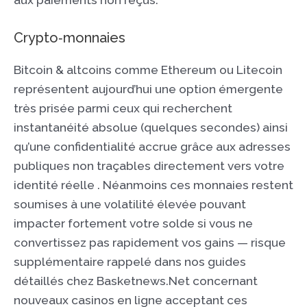
aux paiements non reçus.
Crypto‑monnaies
Bitcoin & altcoins comme Ethereum ou Litecoin
représentent aujourd’hui une option émergente
très prisée parmi ceux qui recherchent
instantanéité absolue (quelques secondes) ainsi
qu’une confidentialité accrue grâce aux adresses
publiques non traçables directement vers votre
identité réelle . Néanmoins ces monnaies restent
soumises à une volatilité élevée pouvant
impacter fortement votre solde si vous ne
convertissez pas rapidement vos gains — risque
supplémentaire rappelé dans nos guides
détaillés chez Basketnews.Net concernant
nouveaux casinos en ligne acceptant ces