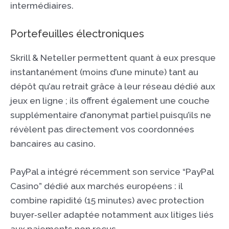
intermédiaires.
Portefeuilles électroniques
Skrill & Neteller permettent quant à eux presque
instantanément (moins d’une minute) tant au
dépôt qu’au retrait grâce à leur réseau dédié aux
jeux en ligne ; ils offrent également une couche
supplémentaire d’anonymat partiel puisqu’ils ne
révèlent pas directement vos coordonnées
bancaires au casino.
PayPal a intégré récemment son service “PayPal
Casino” dédié aux marchés européens : il
combine rapidité (15 minutes) avec protection
buyer‑seller adaptée notamment aux litiges liés