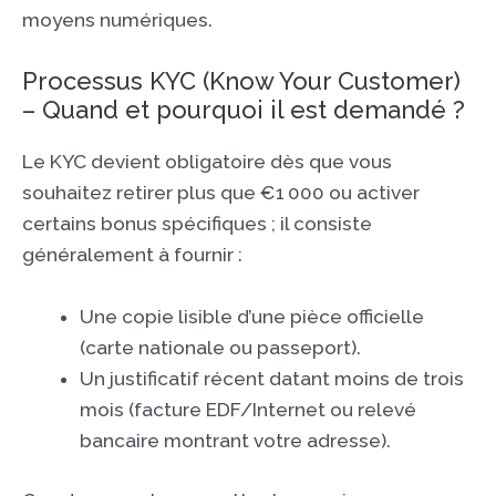
moyens numériques.
Processus KYC (Know Your Customer)
– Quand et pourquoi il est demandé ?
Le KYC devient obligatoire dès que vous
souhaitez retirer plus que €1 000 ou activer
certains bonus spécifiques ; il consiste
généralement à fournir :
Une copie lisible d’une pièce officielle
(carte nationale ou passeport).
Un justificatif récent datant moins de trois
mois (facture EDF/Internet ou relevé
bancaire montrant votre adresse).