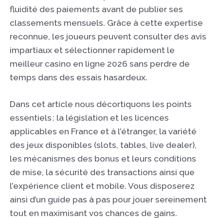
fluidité des paiements avant de publier ses
classements mensuels. Grâce à cette expertise
reconnue, les joueurs peuvent consulter des avis
impartiaux et sélectionner rapidement le
meilleur casino en ligne 2026 sans perdre de
temps dans des essais hasardeux.
Dans cet article nous décortiquons les points
essentiels : la législation et les licences
applicables en France et à l’étranger, la variété
des jeux disponibles (slots, tables, live dealer),
les mécanismes des bonus et leurs conditions
de mise, la sécurité des transactions ainsi que
l’expérience client et mobile. Vous disposerez
ainsi d’un guide pas à pas pour jouer sereinement
tout en maximisant vos chances de gains.