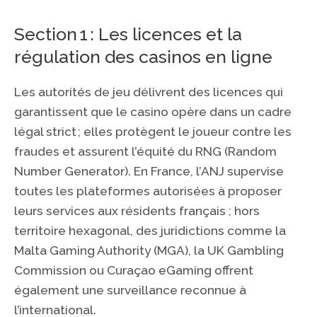
Section 1 : Les licences et la
régulation des casinos en ligne
Les autorités de jeu délivrent des licences qui
garantissent que le casino opère dans un cadre
légal strict ; elles protègent le joueur contre les
fraudes et assurent l’équité du RNG (Random
Number Generator). En France, l’ANJ supervise
toutes les plateformes autorisées à proposer
leurs services aux résidents français ; hors
territoire hexagonal, des juridictions comme la
Malta Gaming Authority (MGA), la UK Gambling
Commission ou Curaçao eGaming offrent
également une surveillance reconnue à
l’international.