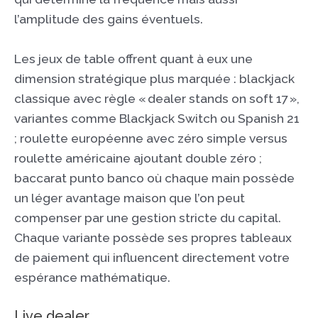
l’amplitude des gains éventuels.
Les jeux de table offrent quant à eux une
dimension stratégique plus marquée : blackjack
classique avec règle « dealer stands on soft 17 »,
variantes comme Blackjack Switch ou Spanish 21
; roulette européenne avec zéro simple versus
roulette américaine ajoutant double zéro ;
baccarat punto banco où chaque main possède
un léger avantage maison que l’on peut
compenser par une gestion stricte du capital.
Chaque variante possède ses propres tableaux
de paiement qui influencent directement votre
espérance mathématique.​
Live dealer