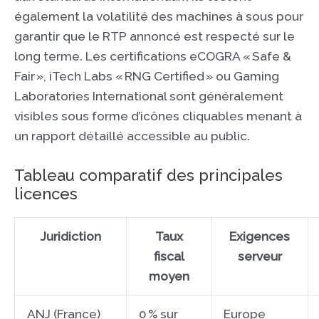
également la volatilité des machines à sous pour
garantir que le RTP annoncé est respecté sur le
long terme. Les certifications eCOGRA « Safe &
Fair », iTech Labs « RNG Certified » ou Gaming
Laboratories International sont généralement
visibles sous forme d’icônes cliquables menant à
un rapport détaillé accessible au public.
Tableau comparatif des principales
licences
Juridiction
Taux
Exigences
fiscal
serveur
moyen
ANJ (France)
0 % sur
Europe