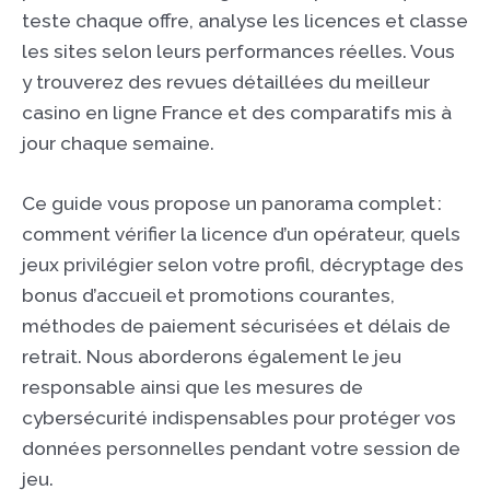
teste chaque offre, analyse les licences et classe
les sites selon leurs performances réelles. Vous
y trouverez des revues détaillées du meilleur
casino en ligne France et des comparatifs mis à
jour chaque semaine.
Ce guide vous propose un panorama complet :
comment vérifier la licence d’un opérateur, quels
jeux privilégier selon votre profil, décryptage des
bonus d’accueil et promotions courantes,
méthodes de paiement sécurisées et délais de
retrait. Nous aborderons également le jeu
responsable ainsi que les mesures de
cybersécurité indispensables pour protéger vos
données personnelles pendant votre session de
jeu.