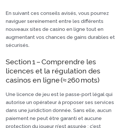
En suivant ces conseils avisés, vous pourrez
naviguer sereinement entre les différents
nouveaux sites de casino en ligne tout en
augmentant vos chances de gains durables et
sécurisés.
Section 1 – Comprendre les
licences et la régulation des
casinos en ligne (≈ 260 mots)
Une licence de jeu est le passe‑port légal qui
autorise un opérateur à proposer ses services
dans une juridiction donnée. Sans elle, aucun
paiement ne peut être garanti et aucune
protection du joueur n’est assurée ; c’est