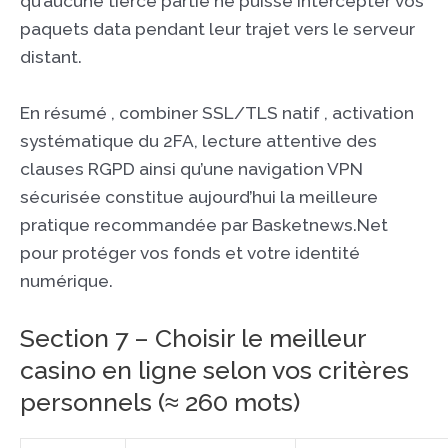
qu’aucune tierce partie ne puisse intercepter vos
paquets data pendant leur trajet vers le serveur
distant.
En résumé , combiner SSL/TLS natif , activation
systématique du 2FA, lecture attentive des
clauses RGPD ainsi qu’une navigation VPN
sécurisée constitue aujourd’hui la meilleure
pratique recommandée par Basketnews.Net
pour protéger vos fonds et votre identité
numérique.
Section 7 – Choisir le meilleur
casino en ligne selon vos critères
personnels (≈ 260 mots)