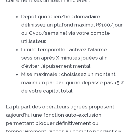
clairement ses limites financières :
Dépôt quotidien/hebdomadaire :
définissez un plafond maximal (€100/jour
ou €500/semaine) via votre compte
utilisateur.
Limite temporelle : activez l’alarme
session après X minutes jouées afin
d’éviter l’épuisement mental.
Mise maximale : choisissez un montant
maximum par pari qui ne dépasse pas <5 %
de votre capital total .
La plupart des opérateurs agréés proposent
aujourd’hui une fonction auto‑exclusion
permettant bloquer définitivement ou
temporairement l’accès au compte pendant six