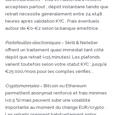
acceptées partout ; dépôt instantané tandis que
retrait nécessite généralement entre 24 et48
heures après validation KYC . Frais éventuels
autour de €0‑€2 selon la banque émettrice .
Portefeuilles électroniques
– Skrill & Neteller
offrent un traitement quasi immédiat tant côté
dépôt que retrait (<15 minutes). Les plafonds
varient toutefois selon votre statut KYC : jusqu’à
€25 000/mois pour les comptes vérifiés .
Cryptomonnaies
– Bitcoin ou Ethereum
permettent anonymat renforcé et frais minimes
(<0,5 %) mais peuvent subir une volatilité
importante au moment du change EUR/crypto .
Les retraits prennent habituellement entre