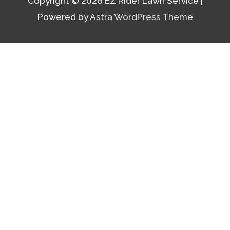
Copyright © 2026
EZ Rider Lawn Service
|
Powered by
Astra WordPress Theme