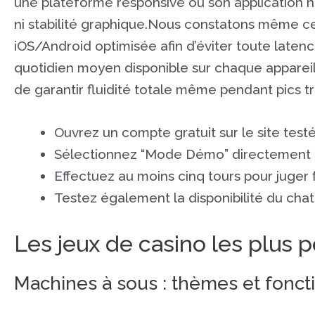
une plateforme responsive ou son application n
ni stabilité graphique.Nous constatons même c
iOS/Android optimisée afin d’éviter toute latenc
quotidien moyen disponible sur chaque appareil
de garantir fluidité totale même pendant pics tr
Ouvrez un compte gratuit sur le site test
Sélectionnez “Mode Démo” directement de
Effectuez au moins cinq tours pour juger 
Testez également la disponibilité du chat
Les jeux de casino les plus 
Machines à sous : thèmes et fonct