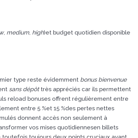
ow
,
medium
,
high
)​et budget quotidien disponible
premier type reste évidemment
bonus bienvenue
nent
sans dépôt
très appréciés car ils permettent
euls reload bonuses offrent régulièrement entre
lement entre 5 %et 15 %des pertes nettes
umulés donnent accès non seulement à
ansformer vos mises quotidiennes​en billets
 toutefois toujours deux points cruciaux avant