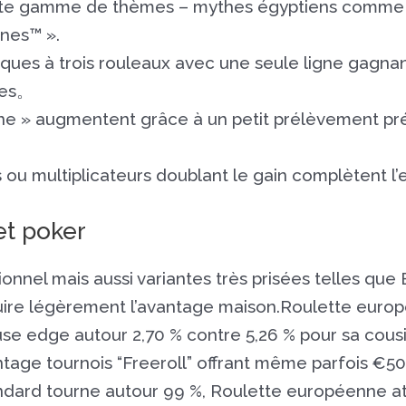
aste gamme de thèmes – mythes égyptiens comme « 
nes™ ».
siques à trois rouleaux avec une seule ligne gagn
ives。
une » augmentent grâce à un petit prélèvement pr
s ou multiplicateurs doublant le gain complètent 
et poker
onnel mais aussi variantes très prisées telles qu
éduire légèrement l’avantage maison.Roulette eur
use edge autour 2,70 % contre 5,26 % pour sa cous
ntage tournois “Freeroll” offrant même parfois €5
ard tourne autour 99 %, Roulette européenne attei