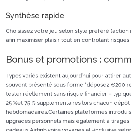
Synthèse rapide
Choisissez votre jeu selon style préféré (action r
afin maximiser plaisir tout en contrôlant risques 
Bonus et promotions : comm
Types variés existent aujourd’hui pour attirer 
souvent présenté sous forme “déposez €200 rec
tester réellement sans risque financier – typiq
25 %et 75 % supplémentaires lors chacun dépô
hebdomadaires.Certaines plateformes introdu
upgrades personnels mais également à tirages e
cadeaux Airbnb voire voyages all-inclusive selo