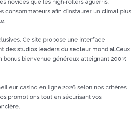
es novices que les high‑rollers aguerris.
s consommateurs afin d’instaurer un climat plus
e.
clusives. Ce site propose une interface
nt des studios leaders du secteur mondial.Ceux
u’un bonus bienvenue généreux atteignant 200 %
lleur casino en ligne 2026 selon nos critères
vos promotions tout en sécurisant vos
ancière.