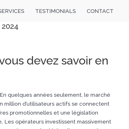
SERVICES
TESTIMONIALS
CONTACT
n 2024
 vous devez savoir en
. En quelques années seulement, le marché
million d’utilisateurs actifs se connectent
fres promotionnelles et une législation
re. Les opérateurs investissent massivement