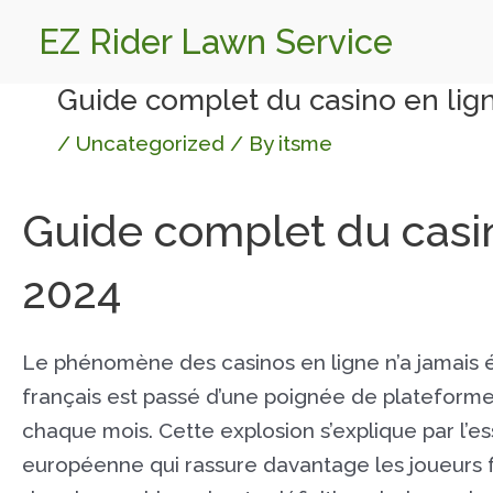
Skip
EZ Rider Lawn Service
to
content
Guide complet du casino en lign
/
Uncategorized
/ By
itsme
Guide complet du casin
2024
Le phénomène des casinos en ligne n’a jamais 
français est passé d’une poignée de plateformes
chaque mois. Cette explosion s’explique par l’es
européenne qui rassure davantage les joueurs f