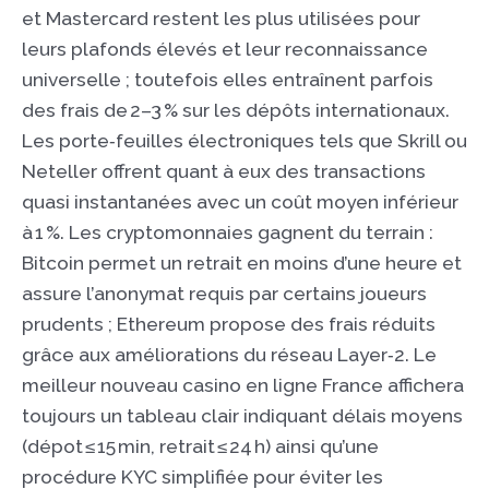
et Mastercard restent les plus utilisées pour
leurs plafonds élevés et leur reconnaissance
universelle ; toutefois elles entraînent parfois
des frais de 2–3 % sur les dépôts internationaux.
Les porte‑feuilles électroniques tels que Skrill ou
Neteller offrent quant à eux des transactions
quasi instantanées avec un coût moyen inférieur
à 1 %. Les cryptomonnaies gagnent du terrain :
Bitcoin permet un retrait en moins d’une heure et
assure l’anonymat requis par certains joueurs
prudents ; Ethereum propose des frais réduits
grâce aux améliorations du réseau Layer‑2. Le
meilleur nouveau casino en ligne France affichera
toujours un tableau clair indiquant délais moyens
(dépot ≤ 15 min, retrait ≤ 24 h) ainsi qu’une
procédure KYC simplifiée pour éviter les