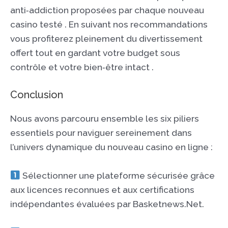
anti‑addiction proposées par chaque nouveau
casino testé . En suivant nos recommandations
vous profiterez pleinement du divertissement
offert tout en gardant votre budget sous
contrôle et votre bien‑être intact .
Conclusion
Nous avons parcouru ensemble les six piliers
essentiels pour naviguer sereinement dans
l’univers dynamique du nouveau casino en ligne :
Sélectionner une plateforme sécurisée grâce
aux licences reconnues et aux certifications
indépendantes évaluées par Basketnews.Net.