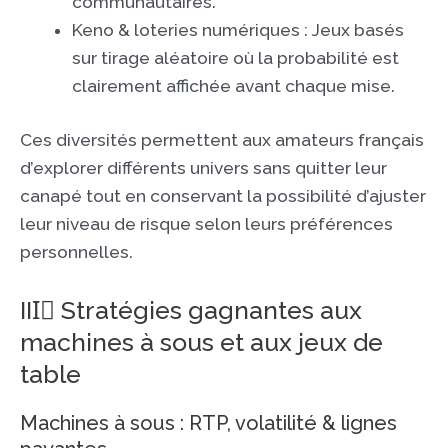
communautaires.
Keno & loteries numériques : Jeux basés
sur tirage aléatoire où la probabilité est
clairement affichée avant chaque mise.
Ces diversités permettent aux amateurs français
d’explorer différents univers sans quitter leur
canapé tout en conservant la possibilité d’ajuster
leur niveau de risque selon leurs préférences
personnelles.
III️⃣ Stratégies gagnantes aux
machines à sous et aux jeux de
table
Machines à sous : RTP, volatilité & lignes