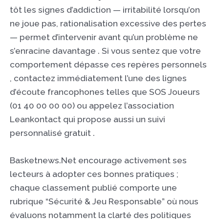
tôt les signes d’addiction — irritabilité lorsqu’on
ne joue pas, rationalisation excessive des pertes
— permet d’intervenir avant qu’un problème ne
s’enracine davantage . Si vous sentez que votre
comportement dépasse ces repères personnels
, contactez immédiatement l’une des lignes
d’écoute francophones telles que SOS Joueurs
(01 40 00 00 00) ou appelez l’association
Leankontact qui propose aussi un suivi
personnalisé gratuit .
Basketnews.Net encourage activement ses
lecteurs à adopter ces bonnes pratiques ;
chaque classement publié comporte une
rubrique “Sécurité & Jeu Responsable” où nous
évaluons notamment la clarté des politiques