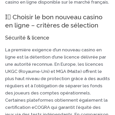
casino en ligne disponible sur le marché français.
I️⃣ Choisir le bon nouveau casino
en ligne – critères de sélection
Sécurité & licence
La première exigence d’un nouveau casino en
ligne est la détention d’une licence délivrée par
une autorité reconnue. En Europe, les licences
UKGC (Royaume‑Uni) et MGA (Malte) offrent le
plus haut niveau de protection grâce à des audits
réguliers et à l’obligation de séparer les fonds
des joueurs des comptes opérationnels.
Certaines plateformes obtiennent également la
certification eCOGRA qui garantit l’équité des
jeux via des tests indépendants. En comparaison,