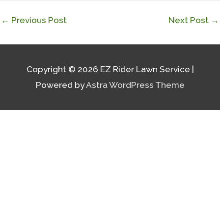
←
Previous Post
Next Post
→
Copyright © 2026
EZ Rider Lawn Service
|
Powered by
Astra WordPress Theme