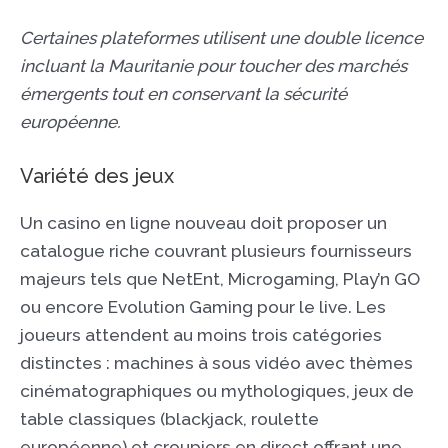
Certaines plateformes utilisent une double licence
incluant la Mauritanie pour toucher des marchés
émergents tout en conservant la sécurité
européenne.
Variété des jeux
Un casino en ligne nouveau doit proposer un
catalogue riche couvrant plusieurs fournisseurs
majeurs tels que NetEnt, Microgaming, Play’n GO
ou encore Evolution Gaming pour le live. Les
joueurs attendent au moins trois catégories
distinctes : machines à sous vidéo avec thèmes
cinématographiques ou mythologiques, jeux de
table classiques (blackjack, roulette
européenne) et croupiers en direct offrant une