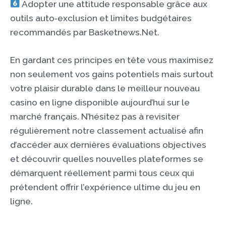
Adopter une attitude responsable grâce aux
outils auto‑exclusion et limites budgétaires
recommandés par Basketnews.Net.
En gardant ces principes en tête vous maximisez
non seulement vos gains potentiels mais surtout
votre plaisir durable dans le meilleur nouveau
casino en ligne disponible aujourd’hui sur le
marché français. N’hésitez pas à revisiter
régulièrement notre classement actualisé afin
d’accéder aux dernières évaluations objectives
et découvrir quelles nouvelles plateformes se
démarquent réellement parmi tous ceux qui
prétendent offrir l’expérience ultime du jeu en
ligne.