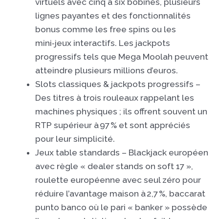
virtuels avec cinq à six bobines, plusieurs
lignes payantes et des fonctionnalités
bonus comme les free spins ou les
mini‑jeux interactifs. Les jackpots
progressifs tels que Mega Moolah peuvent
atteindre plusieurs millions d’euros.
Slots classiques & jackpots progressifs –
Des titres à trois rouleaux rappelant les
machines physiques ; ils offrent souvent un
RTP supérieur à 97 % et sont appréciés
pour leur simplicité.
Jeux table standards – Blackjack européen
avec règle « dealer stands on soft 17 »,
roulette européenne avec seul zéro pour
réduire l’avantage maison à 2,7 %, baccarat
punto banco où le pari « banker » possède