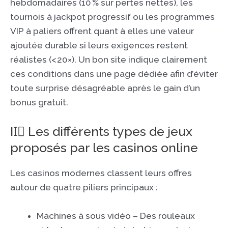
hebdomadaires (10 % sur pertes nettes), les
tournois à jackpot progressif ou les programmes
VIP à paliers offrent quant à elles une valeur
ajoutée durable si leurs exigences restent
réalistes (< 20×). Un bon site indique clairement
ces conditions dans une page dédiée afin d’éviter
toute surprise désagréable après le gain d’un
bonus gratuit.
II️⃣ Les différents types de jeux
proposés par les casinos online
Les casinos modernes classent leurs offres
autour de quatre piliers principaux :
Machines à sous vidéo – Des rouleaux