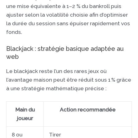
une mise équivalente à 1–2 % du bankroll puis
ajuster selon la volatilité choisie afin d’optimiser
la durée du session sans épuiser rapidement vos
fonds.
Blackjack : stratégie basique adaptée au
web
Le blackjack reste l’un des rares jeux où
l’avantage maison peut être réduit sous 1 % grâce
à une stratégie mathématique précise :
Main du
Action recommandée
joueur
8 ou
Tirer