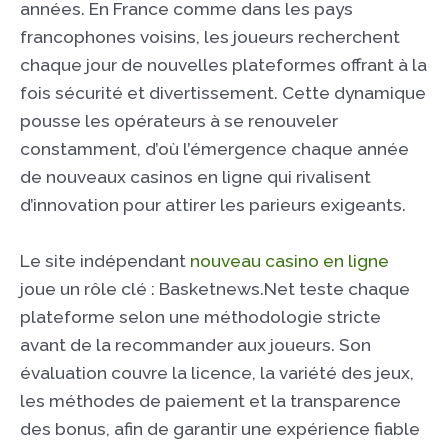
années. En France comme dans les pays
francophones voisins, les joueurs recherchent
chaque jour de nouvelles plateformes offrant à la
fois sécurité et divertissement. Cette dynamique
pousse les opérateurs à se renouveler
constamment, d’où l’émergence chaque année
de nouveaux casinos en ligne qui rivalisent
d’innovation pour attirer les parieurs exigeants.
Le site indépendant
nouveau casino en ligne
joue un rôle clé : Basketnews.Net teste chaque
plateforme selon une méthodologie stricte
avant de la recommander aux joueurs. Son
évaluation couvre la licence, la variété des jeux,
les méthodes de paiement et la transparence
des bonus, afin de garantir une expérience fiable