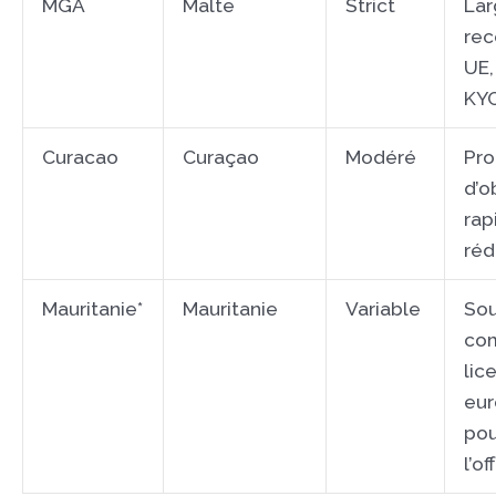
MGA
Malte
Strict
La
rec
UE,
KYC
Curacao
Curaçao
Modéré
Pro
d’o
rap
réd
Mauritanie*
Mauritanie
Variable
So
co
lic
eu
pou
l’of