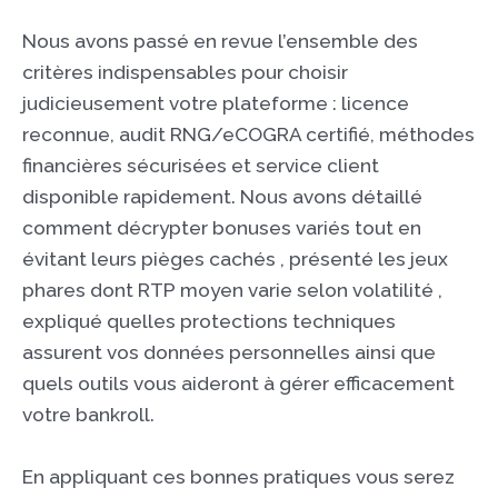
Nous avons passé en revue l’ensemble des
critères indispensables pour choisir
judicieusement votre plateforme : licence
reconnue, audit RNG/eCOGRA certifié, méthodes
financières sécurisées et service client
disponible rapidement. Nous avons détaillé
comment décrypter bonuses variés tout en
évitant leurs pièges cachés , présenté les jeux
phares dont RTP moyen varie selon volatilité ,
expliqué quelles protections techniques
assurent vos données personnelles ainsi que
quels outils vous aideront à gérer efficacement
votre bankroll.
En appliquant ces bonnes pratiques vous serez