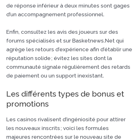
de réponse inférieur à deux minutes sont gages
d’un accompagnement professionnel.
Enfin, consultez les avis des joueurs sur des
forums spécialisés et sur Basketnews.Net qui
agrège les retours d’expérience afin d’établir une
réputation solide ; évitez les sites dont la
communauté signale régulièrement des retards
de paiement ou un support inexistant.
Les différents types de bonus et
promotions
Les casinos rivalisent d’ingéniosité pour attirer
les nouveaux inscrits ; voici les formules
majeures rencontrées sur le nouveau site de