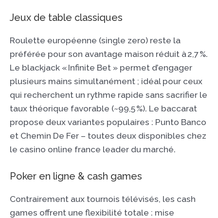
Jeux de table classiques
Roulette européenne (single zero) reste la
préférée pour son avantage maison réduit à 2,7 %.
Le blackjack « Infinite Bet » permet d’engager
plusieurs mains simultanément ; idéal pour ceux
qui recherchent un rythme rapide sans sacrifier le
taux théorique favorable (~99,5 %). Le baccarat
propose deux variantes populaires : Punto Banco
et Chemin De Fer – toutes deux disponibles chez
le casino online france leader du marché.
Poker en ligne & cash games
Contrairement aux tournois télévisés, les cash
games offrent une flexibilité totale : mise