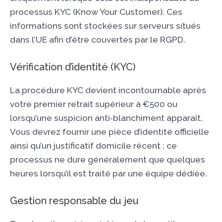
processus KYC (Know Your Customer). Ces
informations sont stockées sur serveurs situés
dans l’UE afin d’être couvertes par le RGPD.
Vérification d’identité (KYC)
La procédure KYC devient incontournable après
votre premier retrait supérieur à €500 ou
lorsqu’une suspicion anti‑blanchiment apparaît.
Vous devrez fournir une pièce d’identité officielle
ainsi qu’un justificatif domicile récent ; ce
processus ne dure généralement que quelques
heures lorsqu’il est traité par une équipe dédiée.
Gestion responsable du jeu