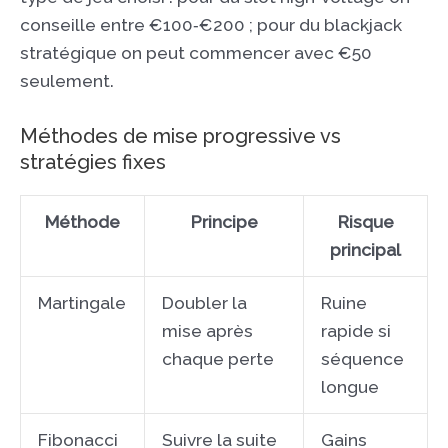
conseille entre €100‑€200 ; pour du blackjack
stratégique on peut commencer avec €50
seulement.
Méthodes de mise progressive vs
stratégies fixes
Méthode
Principe
Risque
principal
Martingale
Doubler la
Ruine
mise après
rapide si
chaque perte
séquence
longue
Fibonacci
Suivre la suite
Gains