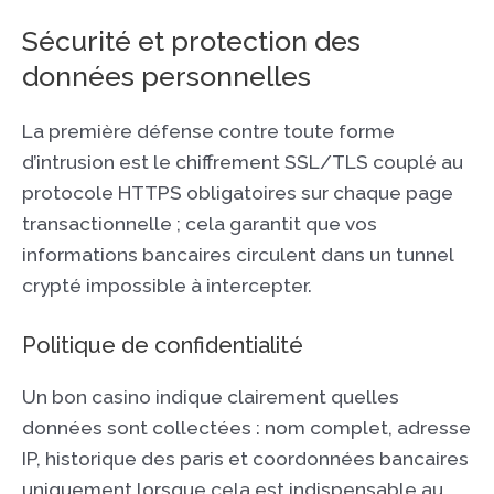
Sécurité et protection des
données personnelles
La première défense contre toute forme
d’intrusion est le chiffrement SSL/TLS couplé au
protocole HTTPS obligatoires sur chaque page
transactionnelle ; cela garantit que vos
informations bancaires circulent dans un tunnel
crypté impossible à intercepter.
Politique de confidentialité
Un bon casino indique clairement quelles
données sont collectées : nom complet, adresse
IP, historique des paris et coordonnées bancaires
uniquement lorsque cela est indispensable au