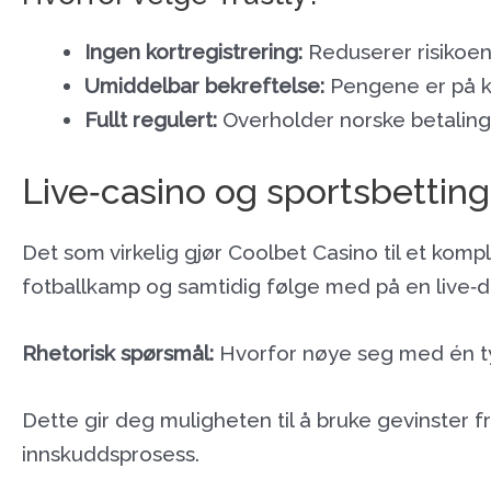
Ingen kortregistrering:
Reduserer risikoen 
Umiddelbar bekreftelse:
Pengene er på k
Fullt regulert:
Overholder norske betaling
Live‑casino og sportsbettin
Det som virkelig gjør Coolbet Casino til et kompl
fotballkamp og samtidig følge med på en live‑de
Rhetorisk spørsmål:
Hvorfor nøye seg med én ty
Dette gir deg muligheten til å bruke gevinster f
innskuddsprosess.