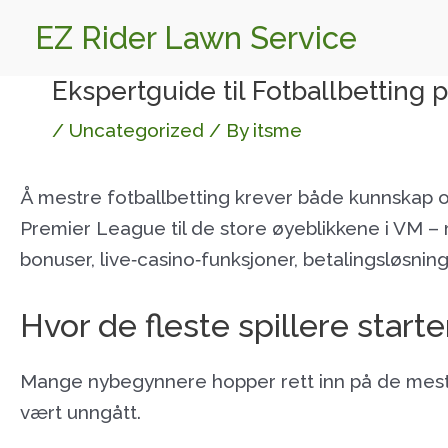
Skip
EZ Rider Lawn Service
to
content
Ekspertguide til Fotballbetting
/
Uncategorized
/ By
itsme
Å mestre fotballbetting krever både kunnskap og
Premier League til de store øyeblikkene i VM –
bonuser, live‑casino‑funksjoner, betalingsløsnin
Hvor de fleste spillere starte
Mange nybegynnere hopper rett inn på de mest 
vært unngått.