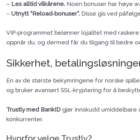
–
Les alltid vilkårene.
Noen bonuser har høye wag
–
Utnytt “Reload‑bonuser”.
Disse gis ved påfølg
VIP‑programmet belønner lojalitet med raskere u
oppnår du, og dermed får du tilgang til bedre o
Sikkerhet, betalingsløsninge
En av de største bekymringene for norske spille
og bruker avansert SSL‑kryptering for å beskytt
Trustly med BankID
gjør innskudd umiddelbare o
konkurrenter.
Hvorfor velge Trustly?