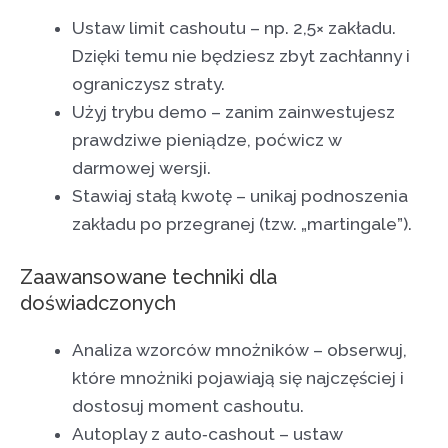
Ustaw limit cashoutu – np. 2,5× zakładu.
Dzięki temu nie będziesz zbyt zachłanny i
ograniczysz straty.
Użyj trybu demo – zanim zainwestujesz
prawdziwe pieniądze, poćwicz w
darmowej wersji.
Stawiaj stałą kwotę – unikaj podnoszenia
zakładu po przegranej (tzw. „martingale”).
Zaawansowane techniki dla
doświadczonych
Analiza wzorców mnożników – obserwuj,
które mnożniki pojawiają się najczęściej i
dostosuj moment cashoutu.
Autoplay z auto‑cashout – ustaw