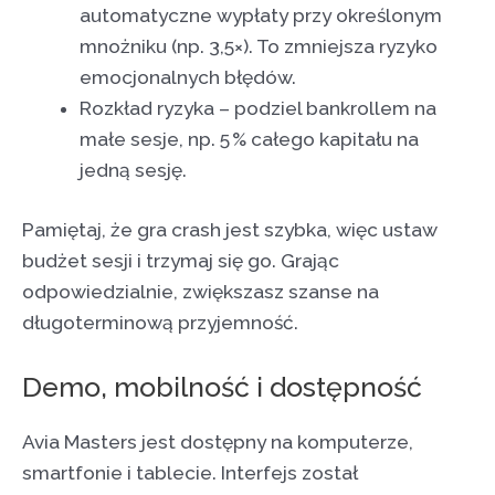
automatyczne wypłaty przy określonym
mnożniku (np. 3,5×). To zmniejsza ryzyko
emocjonalnych błędów.
Rozkład ryzyka – podziel bankrollem na
małe sesje, np. 5 % całego kapitału na
jedną sesję.
Pamiętaj, że gra crash jest szybka, więc ustaw
budżet sesji i trzymaj się go. Grając
odpowiedzialnie, zwiększasz szanse na
długoterminową przyjemność.
Demo, mobilność i dostępność
Avia Masters jest dostępny na komputerze,
smartfonie i tablecie. Interfejs został