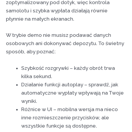
zoptymalizowany pod dotyk, więc kontrola
samolotu i szybka wypłata działają równie
płynnie na małych ekranach.
W trybie demo nie musisz podawać danych
osobowych ani dokonywać depozytu. To świetny
sposób, aby poznać:
Szybkość rozgrywki – każdy obrót trwa
kilka sekund.
Działanie funkcji autoplay – sprawdź, jak
automatyczne wypłaty wpływają na Twoje
wyniki.
Różnice w UI – mobilna wersja ma nieco
inne rozmieszczenie przycisków, ale
wszystkie funkcje są dostępne.