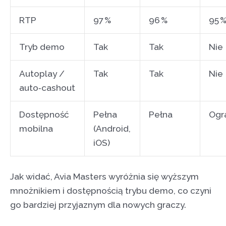
RTP
97 %
96 %
95 
Tryb demo
Tak
Tak
Nie
Autoplay /
Tak
Tak
Nie
auto‑cashout
Dostępność
Pełna
Pełna
Ogr
mobilna
(Android,
iOS)
Jak widać, Avia Masters wyróżnia się wyższym
mnożnikiem i dostępnością trybu demo, co czyni
go bardziej przyjaznym dla nowych graczy.