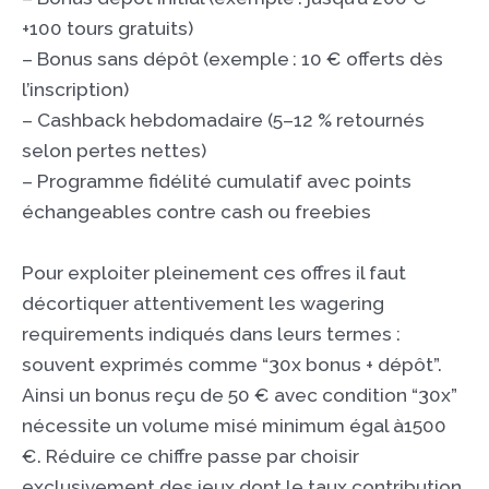
+100 tours gratuits)
– Bonus sans dépôt (exemple : 10 € offerts dès
l’inscription)
– Cashback hebdomadaire (5–12 % retournés
selon pertes nettes)
– Programme fidélité cumulatif avec points
échangeables contre cash ou freebies
Pour exploiter pleinement ces offres il faut
décortiquer attentivement les wagering
requirements indiqués dans leurs termes :
souvent exprimés comme “30x bonus + dépôt”.
Ainsi un bonus reçu de 50 € avec condition “30x”
nécessite un volume misé minimum égal à​1500
€. Réduire ce chiffre passe par choisir
exclusivement des jeux dont le taux contribution