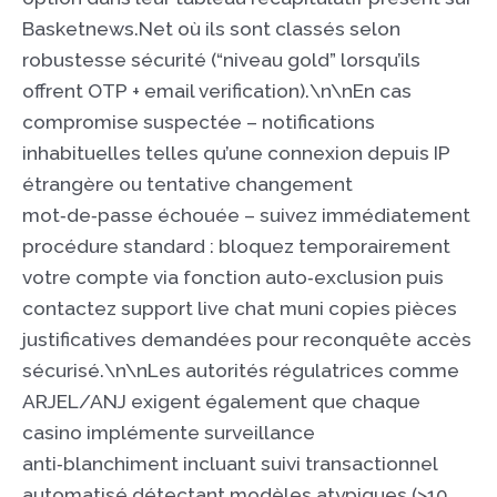
Basketnews.Net où ils sont classés selon
robustesse sécurité (“niveau gold” lorsqu’ils
offrent OTP + email verification).\n\nEn cas
compromise suspectée – notifications
inhabituelles telles qu’une connexion depuis IP
étrangère ou tentative changement
mot‑de‑passe échouée – suivez immédiatement
procédure standard : bloquez temporairement
votre compte via fonction auto‑exclusion puis
contactez support live chat muni copies pièces
justificatives demandées pour reconquête accès
sécurisé.\n\nLes autorités régulatrices comme
ARJEL/ANJ exigent également que chaque
casino implémente surveillance
anti‑blanchiment incluant suivi transactionnel
automatisé détectant modèles atypiques (>10