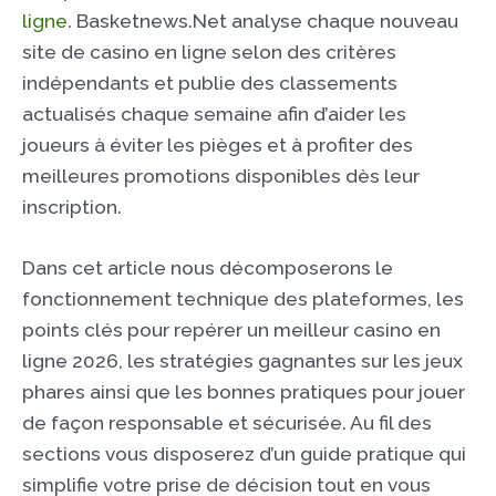
ligne
. Basketnews.Net analyse chaque nouveau
site de casino en ligne selon des critères
indépendants et publie des classements
actualisés chaque semaine afin d’aider les
joueurs à éviter les pièges et à profiter des
meilleures promotions disponibles dès leur
inscription.
Dans cet article nous décomposerons le
fonctionnement technique des plateformes, les
points clés pour repérer un meilleur casino en
ligne 2026, les stratégies gagnantes sur les jeux
phares ainsi que les bonnes pratiques pour jouer
de façon responsable et sécurisée. Au fil des
sections vous disposerez d’un guide pratique qui
simplifie votre prise de décision tout en vous