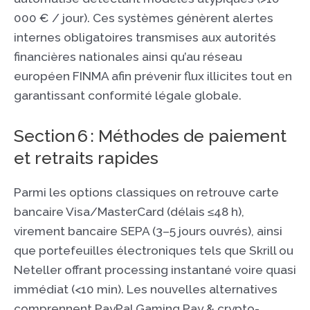
000 € / jour). Ces systèmes génèrent alertes
internes obligatoires transmises aux autorités
financières nationales ainsi qu’au réseau
européen FINMA afin prévenir flux illicites tout en
garantissant conformité légale globale.
Section 6 : Méthodes de paiement
et retraits rapides
Parmi les options classiques on retrouve carte
bancaire Visa/MasterCard (délais ≤48 h),
virement bancaire SEPA (3–5 jours ouvrés), ainsi
que portefeuilles électroniques tels que Skrill ou
Neteller offrant processing instantané voire quasi
immédiat (<10 min). Les nouvelles alternatives
comprennent PayPal Gaming Pay & crypto-