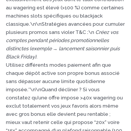
au wagering est élevé (>100 %) comme certaines
machines slots spécifiques ou blackjack
classique.\n\nStratégies avancées pour cumuler
plusieurs promos sans violer T&C :\n
Créez vos
comptes pendant périodes promotionnelles
distinctes (exemple → lancement saisonnier puis
Black Friday).
Utilisez différents modes paiement afin que
chaque dépôt active son propre bonus associé
sans dépasser aucune limite quotidienne
imposée.*\n\nQuand décliner ? Si vous
constatez qu’une offre impose >40x wagering ou
exclut totalement vos jeux favoris alors même
avec gros bonus elle devient peu rentable ;
mieux vaut retenir celle qui propose “20x” voire
“15x” accompagné d’un plafond raisonnable (
100