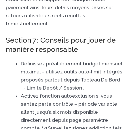
paiement ainsi leurs délais moyens basés sur
retours utilisateurs réels récoltés
trimestriellement.
Section 7 : Conseils pour jouer de
manière responsable
Définissez préalablement budget mensuel
maximal ­– utilisez outils auto‑limit intégrés
proposés partout depuis Tableau De Bord
→ Limite Dépôt / Session .
Activez fonction auto­exclusion si vous
sentez perte contrôle ­– période variable
allant jusqu’à six mois disponible
directement depuis page paramètre
compte.
\n
Surveillez signes addiction tels