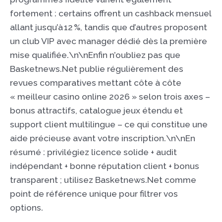
fortement : certains offrent un cashback mensuel
allant jusqu’à 12 %, tandis que d’autres proposent
un club VIP avec manager dédié dès la première
mise qualifiée.\n\nEnfin n’oubliez pas que
Basketnews.Net publie régulièrement des
revues comparatives mettant côte à côte
« meilleur casino online 2026 » selon trois axes –
bonus attractifs, catalogue jeux étendu et
support client multilingue – ce qui constitue une
aide précieuse avant votre inscription.\n\nEn
résumé : privilégiez licence solide + audit
indépendant + bonne réputation client + bonus
transparent ; utilisez Basketnews.Net comme
point de référence unique pour filtrer vos
options.